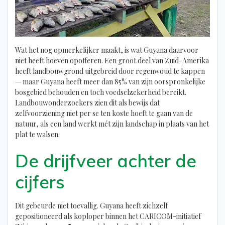
Wat het nog opmerkelijker maakt, is wat Guyana daarvoor
niet heeft hoeven opofferen. Een groot deel van Zuid-Amerika
heeft landbouwgrond uitgebreid door regenwoud te kappen
— maar Guyana heeft meer dan 85% van zijn oorspronkelijke
bosgebied behouden en toch voedselzekerheid bereikt.
Landbouwonderzoekers zien dit als bewijs dat
zelfvoorziening niet per se ten koste hoeft te gaan van de
natuur, als een land werkt mét zijn landschap in plaats van het
plat te walsen.
De drijfveer achter de
cijfers
Dit gebeurde niet toevallig. Guyana heeft zichzelf
gepositioneerd als koploper binnen het CARICOM-initiatief