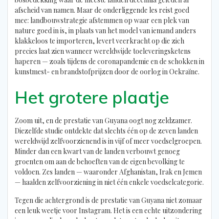
afscheid van namen. Maar de onderliggende les reist goed
mee: landbouwstrategie afstemmen op waar een plek van
nature goed in is, in plaats van het model van iemand anders
klakkeloos te importeren, levert veerkracht op die zich
precies laat zien wanneer wereldwijde toeleveringsketens
haperen — zoals tijdens de coronapandemie en de schokken in
kunstmest- en brandstofprijzen door de oorlog in Oekraïne.
Het grotere plaatje
Zoom uit, en de prestatie van Guyana oogt nog zeldzamer.
Diezelfde studie ontdekte dat slechts één op de zeven landen
wereldwijd zelfvoorzienend is in vijf of meer voedselgroepen.
Minder dan een kwart van de landen verbouwt genoeg
groenten om aan de behoeften van de eigen bevolking te
voldoen. Zes landen — waaronder Afghanistan, Irak en Jemen
— haalden zelfvoorziening in niet één enkele voedselcategorie.
Tegen die achtergrond is de prestatie van Guyana niet zomaar
een leuk weetje voor Instagram. Het is een echte uitzondering