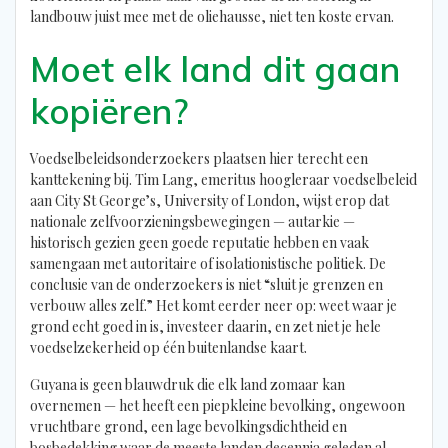
landbouw juist mee met de oliehausse, niet ten koste ervan.
Moet elk land dit gaan
kopiëren?
Voedselbeleidsonderzoekers plaatsen hier terecht een
kanttekening bij. Tim Lang, emeritus hoogleraar voedselbeleid
aan City St George’s, University of London, wijst erop dat
nationale zelfvoorzieningsbewegingen — autarkie —
historisch gezien geen goede reputatie hebben en vaak
samengaan met autoritaire of isolationistische politiek. De
conclusie van de onderzoekers is niet “sluit je grenzen en
verbouw alles zelf.” Het komt eerder neer op: weet waar je
grond echt goed in is, investeer daarin, en zet niet je hele
voedselzekerheid op één buitenlandse kaart.
Guyana is geen blauwdruk die elk land zomaar kan
overnemen — het heeft een piepkleine bevolking, ongewoon
vruchtbare grond, een lage bevolkingsdichtheid en
bosbedekking waar de meeste landen decennia geleden al