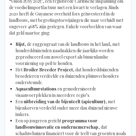
“Vision 25 by 2025”, een regiobrede Caribische inspanning om
de voedselimportfactuur met een kwart te verlagen. Sinds
2020 heeft de Guyanese overheid fors geïnvesteerd in de
landbouw, met begrotingstoewijzingen die naar verluidt met
ongeveer 468% zijn gestegen. Enkele voorbeelden van waar
dat geld naartoe ging:
Rijst
, de ruggengraat van de landbouw in het land, met
honderdduizenden zaadzakken die jaarlijks worden
geproduceerd om zowel export als binnenlandse
voorziening op peil te houden.
Het
Broiler Breeder Project
, dat honderdduizenden
broedeieren verdeelde en duizenden pluimveehouders
ondersteunde.
Aquacultuurstations
en gemoderniseerde
visaanvoerplekken in meerdere regio’s.
Een
uitbreiding van de bijenteelt (apicultuur)
, met
bijenkorven verdeeld onder meer dan duizend nieuwe
imkers.
Een op jongeren gericht
programma voor
landbouwinnovatie en ondernemerschap
, dat
schaduwhuizen financiert voor de teelt van groenten zoals