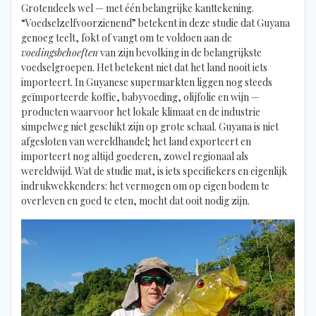
Grotendeels wel — met één belangrijke kanttekening.
“Voedselzelfvoorzienend” betekent in deze studie dat Guyana
genoeg teelt, fokt of vangt om te voldoen aan de
voedingsbehoeften
van zijn bevolking in de belangrijkste
voedselgroepen. Het betekent niet dat het land nooit iets
importeert. In Guyanese supermarkten liggen nog steeds
geïmporteerde koffie, babyvoeding, olijfolie en wijn —
producten waarvoor het lokale klimaat en de industrie
simpelweg niet geschikt zijn op grote schaal. Guyana is niet
afgesloten van wereldhandel; het land exporteert en
importeert nog altijd goederen, zowel regionaal als
wereldwijd. Wat de studie mat, is iets specifiekers en eigenlijk
indrukwekkenders: het vermogen om op eigen bodem te
overleven en goed te eten, mocht dat ooit nodig zijn.