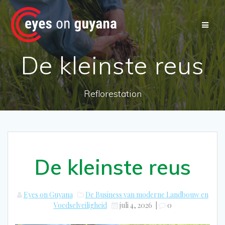
Ga
naar
de
inhoud
De kleinste reus
Reflorestation
De kleinste reus
Eyes on Guyana
De Business van moderne Landbouw en
Voedselveiligheid
juli 4, 2026
|
0