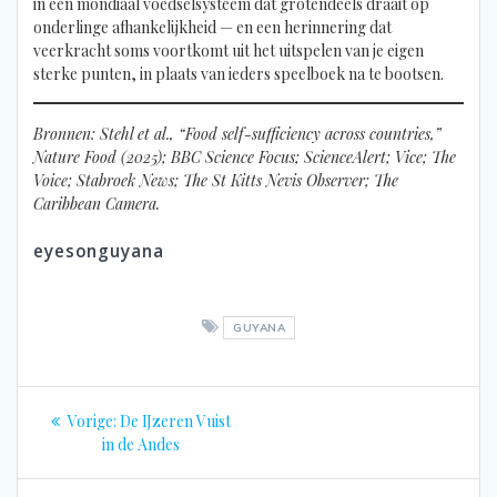
in een mondiaal voedselsysteem dat grotendeels draait op
onderlinge afhankelijkheid — en een herinnering dat
veerkracht soms voortkomt uit het uitspelen van je eigen
sterke punten, in plaats van ieders speelboek na te bootsen.
Bronnen: Stehl et al., “Food self-sufficiency across countries,”
Nature Food (2025); BBC Science Focus; ScienceAlert; Vice; The
Voice; Stabroek News; The St Kitts Nevis Observer; The
Caribbean Camera.
eyesonguyana
GUYANA
Bericht
Vorig
Vorige:
De IJzeren Vuist
navigatie
bericht:
in de Andes