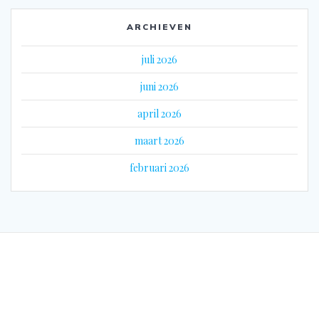
ARCHIEVEN
juli 2026
juni 2026
april 2026
maart 2026
februari 2026
© 2026 Eyes on Guyana. Gebouwd met WordPress en het
Mesmerize thema