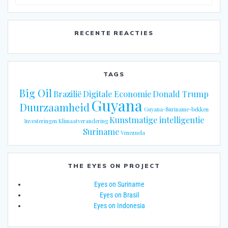
naar:
RECENTE REACTIES
TAGS
Big Oil
Brazilië
Digitale Economie
Donald Trump
Guyana
Duurzaamheid
Guyana-Suriname-bekken
Kunstmatige intelligentie
Investeringen
Klimaatverandering
Suriname
Venezuela
THE EYES ON PROJECT
Eyes on Suriname
Eyes on Brasil
Eyes on Indonesia