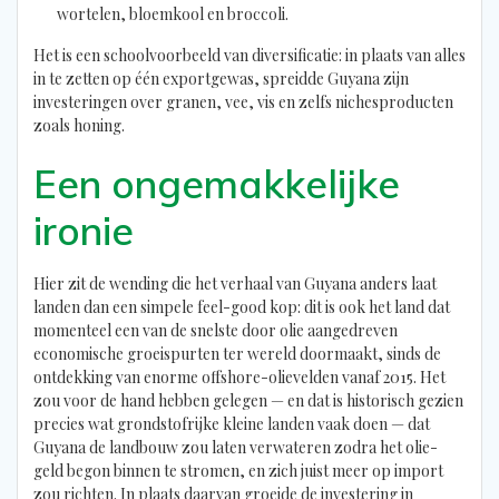
wortelen, bloemkool en broccoli.
Het is een schoolvoorbeeld van diversificatie: in plaats van alles
in te zetten op één exportgewas, spreidde Guyana zijn
investeringen over granen, vee, vis en zelfs nichesproducten
zoals honing.
Een ongemakkelijke
ironie
Hier zit de wending die het verhaal van Guyana anders laat
landen dan een simpele feel-good kop: dit is ook het land dat
momenteel een van de snelste door olie aangedreven
economische groeispurten ter wereld doormaakt, sinds de
ontdekking van enorme offshore-olievelden vanaf 2015. Het
zou voor de hand hebben gelegen — en dat is historisch gezien
precies wat grondstofrijke kleine landen vaak doen — dat
Guyana de landbouw zou laten verwateren zodra het olie-
geld begon binnen te stromen, en zich juist meer op import
zou richten. In plaats daarvan groeide de investering in