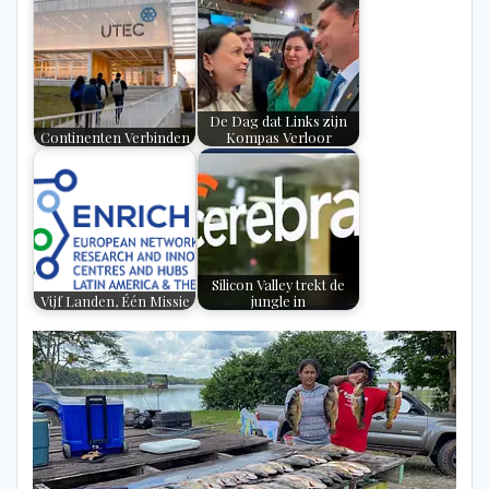
De Dag dat Links zijn
Continenten Verbinden
Kompas Verloor
Silicon Valley trekt de
Vijf Landen, Één Missie
jungle in