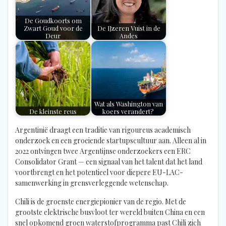
De Goudkoorts om
Zwart Goud voor de
De IJzeren Vuist in de
Deur
Andes
Wat als Washington van
De kleinste reus
koers verandert?
Argentinië draagt een traditie van rigoureus academisch
onderzoek en een groeiende startupscultuur aan. Alleen al in
2022 ontvingen twee Argentijnse onderzoekers een ERC
Consolidator Grant — een signaal van het talent dat het land
voortbrengt en het potentieel voor diepere EU-LAC-
samenwerking in grensverleggende wetenschap.
Chili is de groenste energiepionier van de regio. Met de
grootste elektrische busvloot ter wereld buiten China en een
snel opkomend groen waterstofprogramma past Chili zich