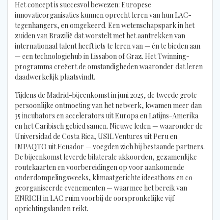
Het concept is succesvol bewezen: Europese
innovatieorganisaties kunnen oprecht leren van hun LAC-
tegenhangers, en omgekeerd. Een wetenschapspark in het
zuiden van Brazilië dat worstelt met het aantrekken van
internationaal talent heeft iets te leren van — én te bieden aan
— een technologiehub in Lissabon of Graz. Het Twinning-
programma creëert de omstandigheden waaronder dat leren
daadwerkelijk plaatsvindt.
Tijdens de Madrid-bijeenkomst in juni 2025, de tweede grote
persoonlijke ontmoeting van het netwerk, kwamen meer dan
35 incubators en accelerators uit Europa en Latijns-Amerika
en het Caribisch gebied samen. Nieuwe leden — waaronder de
Universidad de Costa Rica, USIL Ventures uit Peru en
IMPAQTO uit Ecuador — voegden zich bij bestaande partners.
De bijeenkomst leverde bilaterale akkoorden, gezamenlijke
routekaarten en voorbereidingen op voor aankomende
onderdompelingsweeks, klimaatgerichte ideeathons en co-
georganiseerde evenementen — waarmee het bereik van
ENRICH in LAC ruim voorbij de oorspronkelijke vijf
oprichtingslanden reikt.