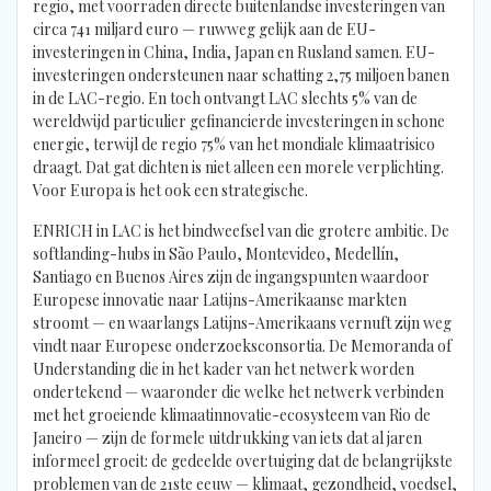
regio, met voorraden directe buitenlandse investeringen van
circa 741 miljard euro — ruwweg gelijk aan de EU-
investeringen in China, India, Japan en Rusland samen. EU-
investeringen ondersteunen naar schatting 2,75 miljoen banen
in de LAC-regio. En toch ontvangt LAC slechts 5% van de
wereldwijd particulier gefinancierde investeringen in schone
energie, terwijl de regio 75% van het mondiale klimaatrisico
draagt. Dat gat dichten is niet alleen een morele verplichting.
Voor Europa is het ook een strategische.
ENRICH in LAC is het bindweefsel van die grotere ambitie. De
softlanding-hubs in São Paulo, Montevideo, Medellín,
Santiago en Buenos Aires zijn de ingangspunten waardoor
Europese innovatie naar Latijns-Amerikaanse markten
stroomt — en waarlangs Latijns-Amerikaans vernuft zijn weg
vindt naar Europese onderzoeksconsortia. De Memoranda of
Understanding die in het kader van het netwerk worden
ondertekend — waaronder die welke het netwerk verbinden
met het groeiende klimaatinnovatie-ecosysteem van Rio de
Janeiro — zijn de formele uitdrukking van iets dat al jaren
informeel groeit: de gedeelde overtuiging dat de belangrijkste
problemen van de 21ste eeuw — klimaat, gezondheid, voedsel,