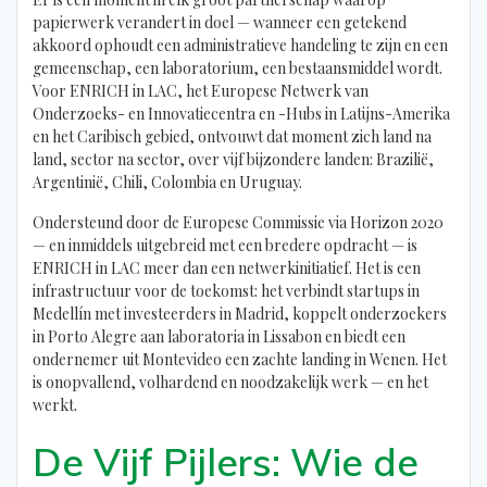
papierwerk verandert in doel — wanneer een getekend
akkoord ophoudt een administratieve handeling te zijn en een
gemeenschap, een laboratorium, een bestaansmiddel wordt.
Voor ENRICH in LAC, het Europese Netwerk van
Onderzoeks- en Innovatiecentra en -Hubs in Latijns-Amerika
en het Caribisch gebied, ontvouwt dat moment zich land na
land, sector na sector, over vijf bijzondere landen: Brazilië,
Argentinië, Chili, Colombia en Uruguay.
Ondersteund door de Europese Commissie via Horizon 2020
— en inmiddels uitgebreid met een bredere opdracht — is
ENRICH in LAC meer dan een netwerkinitiatief. Het is een
infrastructuur voor de toekomst: het verbindt startups in
Medellín met investeerders in Madrid, koppelt onderzoekers
in Porto Alegre aan laboratoria in Lissabon en biedt een
ondernemer uit Montevideo een zachte landing in Wenen. Het
is onopvallend, volhardend en noodzakelijk werk — en het
werkt.
De Vijf Pijlers: Wie de