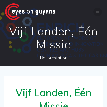
Ga
naar
de
inhoud
Vijf Landen, Één
Missie
Reflorestation
Vijf Landen, Één
Missie