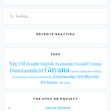
Zoeken
naar:
RECENTE REACTIES
TAGS
Big Oil
Brazilië
Digitale Economie
Donald Trump
Guyana
Duurzaamheid
Guyana-Suriname-bekken
Kunstmatige intelligentie
Investeringen
Klimaatverandering
Suriname
Venezuela
THE EYES ON PROJECT
Eyes on Suriname