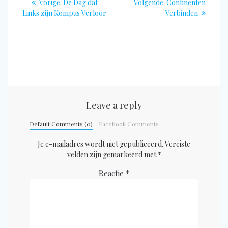
Vorig
Volgend
Vorige:
De Dag dat
Volgende:
Continenten
navigatie
bericht:
bericht:
Links zijn Kompas Verloor
Verbinden
Leave a reply
Default Comments (0)
Facebook Comments
Je e-mailadres wordt niet gepubliceerd.
Vereiste
velden zijn gemarkeerd met
*
Reactie
*