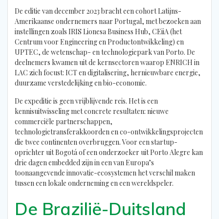
De editie van december 2023 bracht een cohort Latijns-
Amerikaanse ondernemers naar Portugal, met bezoeken aan
instellingen zoals IRIS Lionesa Business Hub, CEiiA (het
Centrum voor Engineering en Productontwikkeling) en
UPTEC, de wetenschap- en technologiepark van Porto. De
deelnemers kwamen uit de kernsectoren waarop ENRICH in
LAC zich focust: ICT en digitalisering, hernieuwbare energie,
duurzame verstedelijking en bio-economie.
De expeditie is geen vrijblijvende reis. Het is een
kennisuitwisseling met concrete resultaten: nieuwe
commerciële partnerschappen,
technologietransferakkoorden en co-ontwikkelingsprojecten
die twee continenten overbruggen. Voor een startup-
oprichter uit Bogotá of een onderzoeker uit Porto Alegre kan
drie dagen embedded zijn in een van Europa’s
toonaangevende innovatie-ecosystemen het verschil maken
tussen een lokale onderneming en een wereldspeler.
De Brazilië-Duitsland