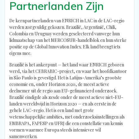
Partnerlanden Zijn
De kernpartnerlanden van ENRICH in LAC in de LAC-regio
werden zorgvuldig gekozen. Brazilië, Argentinië, Chili,
Colombia en Uruguay werden geselecteerd vanwege hun
lidmaatschap van het MERCOSUR-handelblok en hun sterke
positie op de Global Innovation Index. Elk land brengt iets
eigens mee.
Brazilië is het ankerpunt — het land waar ENRICH geboren
werd, via het CEBRABIC-project, en waar het hoofdkantoor
in São Paulo is gevestigd. Het is Latijns-Amerika’s grootste
economie en, onder Horizon 2020, de meest actieve
deelnemer uit de regio aan EU-gefinancierd onderzoek.
Brazilië eindigde als zesde onder de meest actieve niet-EU-
landen wereldwijd in Horizon 2020 — en als eerste in de
gehele LAC-regio. Het is een land met grote
wetenschappelijke ambities, met onderzoeksinstellingen als
EMBRAPA, FAPESP en UFRJ die een constellatie van kennis
vormen waarmee Europa steeds intensiever wil
samenwerken.