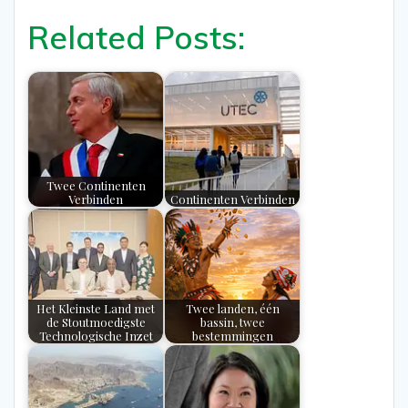
Related Posts:
Twee Continenten
Verbinden
Continenten Verbinden
Het Kleinste Land met
Twee landen, één
de Stoutmoedigste
bassin, twee
Technologische Inzet
bestemmingen