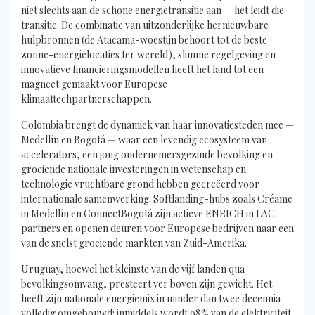
niet slechts aan de schone energietransitie aan — het leidt die
transitie. De combinatie van uitzonderlijke hernieuwbare
hulpbronnen (de Atacama-woestijn behoort tot de beste
zonne-energielocaties ter wereld), slimme regelgeving en
innovatieve financieringsmodellen heeft het land tot een
magneet gemaakt voor Europese
klimaattechpartnerschappen.
Colombia brengt de dynamiek van haar innovatiesteden mee —
Medellín en Bogotá — waar een levendig ecosysteem van
accelerators, een jong ondernemersgezinde bevolking en
groeiende nationale investeringen in wetenschap en
technologie vruchtbare grond hebben gecreëerd voor
internationale samenwerking. Softlanding-hubs zoals Créame
in Medellín en ConnectBogotá zijn actieve ENRICH in LAC-
partners en openen deuren voor Europese bedrijven naar een
van de snelst groeiende markten van Zuid-Amerika.
Uruguay, hoewel het kleinste van de vijf landen qua
bevolkingsomvang, presteert ver boven zijn gewicht. Het
heeft zijn nationale energiemix in minder dan twee decennia
volledig omgebouwd: inmiddels wordt 98% van de elektriciteit