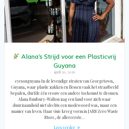
Alana’s Strijd voor een Plasticvrij
Guyana
april 30, 2026
eyesonguyana In de levendige straten van Georgetown,
Guyana, waar plastic zakken en flessen vaak het straatbeeld
bepalen, durfde één vrouw een andere toekomst te dromen.
Alana Bunbury-Walton zag een land voor zich waar
duurzaamheid niet slechts een modewoord was, maar een
manier van leven. Haar visie kreeg vorm in JARS Zero Waste
Store, de allereerste…
Lees verder