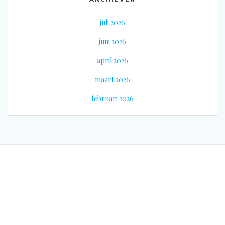
juli 2026
juni 2026
april 2026
maart 2026
februari 2026
© 2026 Eyes on Guyana. Gebouwd met WordPress en het
Mesmerize thema