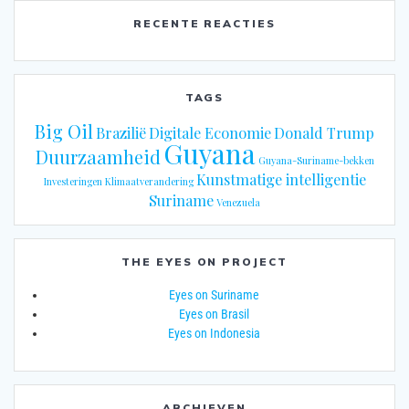
RECENTE REACTIES
TAGS
Big Oil
Brazilië
Digitale Economie
Donald Trump
Guyana
Duurzaamheid
Guyana-Suriname-bekken
Kunstmatige intelligentie
Investeringen
Klimaatverandering
Suriname
Venezuela
THE EYES ON PROJECT
Eyes on Suriname
Eyes on Brasil
Eyes on Indonesia
ARCHIEVEN