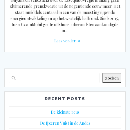
Guyana en Venezuela over de Essequibo-regio is allang geen
sluimerende grenskwestie uit de negentiende eeuw meer. Het
staat inmiddels centraal in een van de meest ingrijpende
energieontwikkelingen op het westelijk halfrond. Sinds 2015,
toen ExxonMobil grote offshore-olievondsten aankondigde
in…
Lees verder
Zoeken
RECENT POSTS
De kleinste reus
De IJzeren Vuist in de Andes