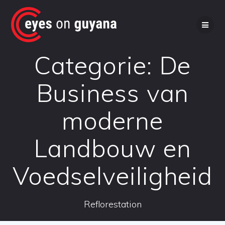
Ga
naar
de
inhoud
Categorie:
De
Business van
moderne
Landbouw en
Voedselveiligheid
Reflorestation