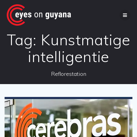
Ga
naar
de
inhoud
Tag:
Kunstmatige
intelligentie
Reflorestation